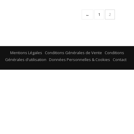
←
1
2
Mentions Légales
Conditions Générales de Vente
Conditions
Générales d'utilisation
Données Personnelles & Cookies
Contact