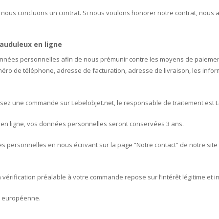
nous concluons un contrat. Si nous voulons honorer notre contrat, nous
auduleux en ligne
données personnelles afin de nous prémunir contre les moyens de paieme
éro de téléphone, adresse de facturation, adresse de livraison, les inf
z une commande sur Lebelobjet.net, le responsable de traitement est Le b
 en ligne, vos données personnelles seront conservées 3 ans.
s personnelles en nous écrivant sur la page “Notre contact” de notre site
a vérification préalable à votre commande repose sur l’intérêt légitime et 
on européenne.