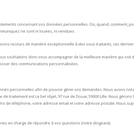
aitements concernant vos données personnelles. Où, quand, comment, pou
mmuniquez ne sont ni louées, ni vendues.
s avons recours de manière exceptionnelle à des sous traitants, ces dernie
s souhaitons donc vous accompagner de la meilleure manière qui soit dan
oposer des communications personnalisées.
donnés personnelles afin de pouvoir gérer vos demandes. Nous avons no
 de traitement est Le bel objet, 97 rue de Douai, 59000 Lille. Nous gérons
éro de téléphone, votre adresse email et votre adresse postale. Nous su
es en charge de répondre à vos questions (notre dirigeant).