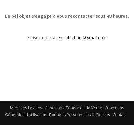
Le bel objet s’engage à vous recontacter sous 48 heures.
Ecrivez-nous à
lebelobjet.net@gmail.com
Mentions Légales
Conditions Générales de Vente
Conditions
Générales d'utilisation
Données Personnelles & Cookies
Contact