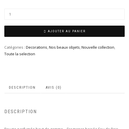
AJOUTER AU PANIER
Catégories :
Decorations
,
Nos beaux objets
,
Nouvelle collection
,
Toute la selection
DESCRIPTION
AVIS (0)
DESCRIPTION
Bougie parfumée haut de gamme – Fragrance boisée Feu de Bois,