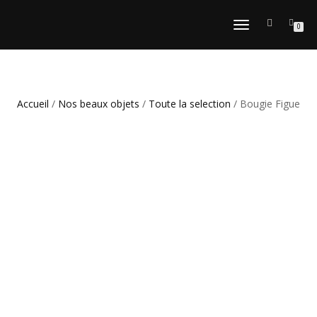
DÉPLIER
0
LA
NAVIGATION
Accueil
/
Nos beaux objets
/
Toute la selection
/ Bougie Figue