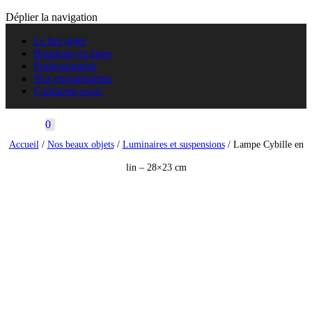
Déplier la navigation
Le bel objet
Boutique en ligne
Professionnels
Nos engagements
Contactez-nous
0
Accueil
/
Nos beaux objets
/
Luminaires et suspensions
/ Lampe Cybille en
lin – 28×23 cm