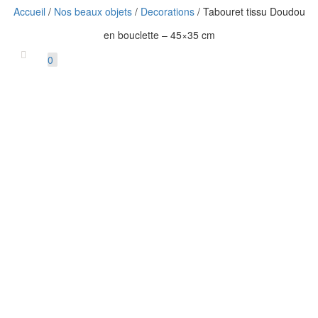
Accueil
/
Nos beaux objets
/
Decorations
/ Tabouret tissu Doudou
Déplier
en bouclette – 45×35 cm
la
navigatio
0