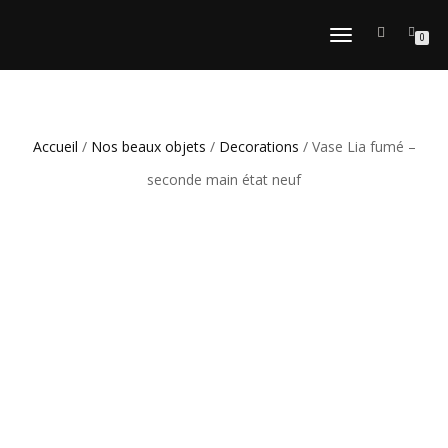
DÉPLIER
0
LA
NAVIGATION
Accueil
/
Nos beaux objets
/
Decorations
/ Vase Lia fumé –
seconde main état neuf