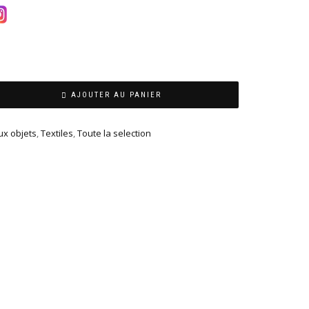
AJOUTER AU PANIER
x objets
,
Textiles
,
Toute la selection