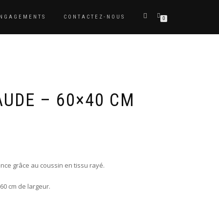
ENGAGEMENTS
CONTACTEZ-NOUS
0
AUDE – 60×40 CM
nce grâce au coussin en tissu rayé.
60 cm de largeur.