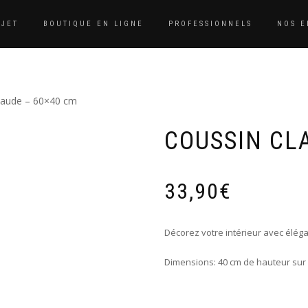
BJET
BOUTIQUE EN LIGNE
PROFESSIONNELS
NOS 
laude – 60×40 cm
COUSSIN CL
33,90
€
Décorez votre intérieur avec éléga
Dimensions: 40 cm de hauteur sur 