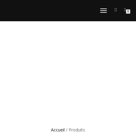
DÉPLIER
0
LA
NAVIGATION
Accueil
/ Produits